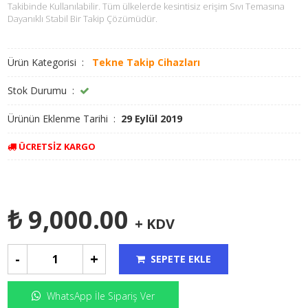
Takibinde Kullanılabilir. Tüm ülkelerde kesintisiz erişim Sıvı Temasına
Dayanıklı Stabil Bir Takip Çözümüdür.
Ürün Kategorisi :
Tekne Takip Cihazları
Stok Durumu :
Ürünün Eklenme Tarihi :
29 Eylül 2019
ÜCRETSIZ KARGO
₺ 9,000.00
+ KDV
-
+
SEPETE EKLE
WhatsApp İle Sipariş Ver