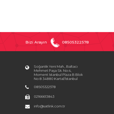
Bizi Arayın
08505322578
Soğanlık Yeni Mah., Baltacı
Mehmet Paşa Sk. No:4,
Moment İstanbul Plaza B Blok
No:8 34880 Kartal/İstanbul
08505322578
02166613843
info@satlink.com.tr