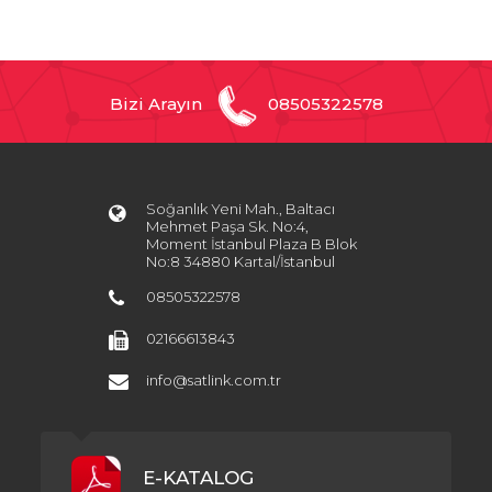
Bizi Arayın
08505322578
Soğanlık Yeni Mah., Baltacı
Mehmet Paşa Sk. No:4,
Moment İstanbul Plaza B Blok
No:8 34880 Kartal/İstanbul
08505322578
02166613843
info@satlink.com.tr
E-KATALOG